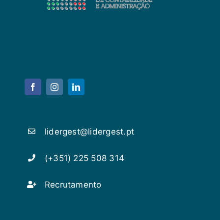
lidergest@lidergest.pt
(+351) 225 508 314
Recrutamento