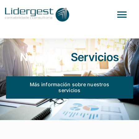
Skip
to
Tog
content
Nav
Presentación
Nuestros
Servicios
Equipo
Servicios
Más información sobre nuestros
servicios
Contactos